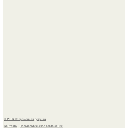
Сергей Лазарев купил квартиру в Майами за 1 миллион
долларов.
Приготовь ПП лепешку с сыром и творогом.
© 2026 Современная девушка
Контакты
Пользовательское соглашение