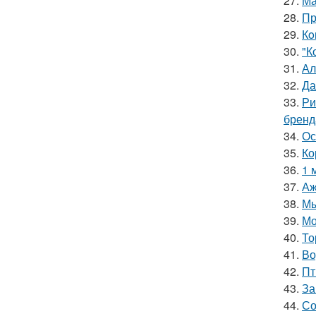
27.
Ма
28.
Пр
29.
Кo
30.
"К
31.
Ал
32.
Да
33.
Ри
бренд
34.
Ос
35.
Ко
36.
1 
37.
Аж
38.
Мы
39.
Мо
40.
То
41.
Во
42.
Пт
43.
За
44.
Со