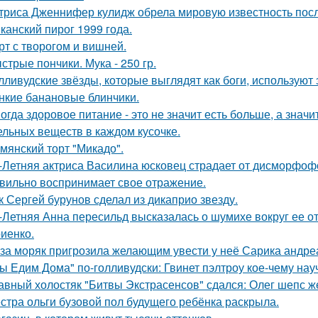
триса Дженнифер кулидж обрела мировую известность пос
канский пирог 1999 года.
рт с творогом и вишней.
стрые пончики. Мука - 250 гр.
лливудские звёзды, которые выглядят как боги, используют 
нкие банановые блинчики.
огда здоровое питание - это не значит есть больше, а зна
ельных веществ в каждом кусочке.
мянский торт "Микадо".
-Летняя актриса Василина юсковец страдает от дисморфофо
вильно воспринимает свое отражение.
к Сергей бурунов сделал из дикаприо звезду.
-Летняя Анна пересильд высказалась о шумихе вокруг ее 
иенко.
за моряк пригрозила желающим увести у неё Сарика андре
ы Едим Дома" по-голливудски: Гвинет пэлтроу кое-чему на
авный холостяк "Битвы Экстрасенсов" сдался: Олег шепс ж
стра ольги бузовой пол будущего ребёнка раскрыла.