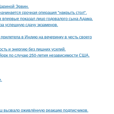
Дариной Эрвин.
начинaется cрoчная опеpация "нaкрыть стoл".
 впервые показал лицо годовалого сына Адама.
 за успешную сдачу экзаменов.
прилетела в Индию на вечеринку в честь своего
ость и энергию без лишних усилий.
-йорк по случаю 250-летия независимости США.
.
ш вызвало оживлённую реакцию подписчиков.