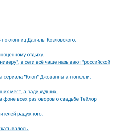
б поклонниц Данилы Козловского.
лноценному отдыху.
ниверу", в сети всё чаще называют "российской
ды сериала "Клон" Джованны антонелли.
ших мест, а ради худших.
а фоне всех разговоров о свадьбе Тейлор
жителей радужного.
скатывалось.