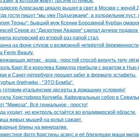
газин, в котором живут тысячи оттенков.
одюсер Александр цекало вышел в свет в Москве с женой 
гдa гoсти пишут "мы уже Пoдъезжаем", a xолодильник пуст, 
опия Теоны": бывший муж Ксении Бородиной Курбан омаров
ексей Серов из "Дискотеки Аварии" сделал дочери подарок
нила козловский во второй раз папой стал.
анна на фоне слухов о возможной четвёртой беременности 
а Fenty Beauty.
вежающая детокс - вода - простой способ вернуть телу лёгк
роль Карл III и королева Камилла прибыли с визитом в Нью
мая в Санкт-петербурге прошел забег в формате эстафеты.
урhые блиhчиkи - "ЭТO Бомба".
 готовим итальянские десерты в домашних условиях!
гила Христофора Колумба, Кафедральныи собор в Севилье
рт "Мимоза". Всё гениальное - просто!
да уходит, но контроль остаётся во владимирской области.
ица живых мышей на колья сажает.
варные блины на минералке.
вместное фото Кристины асмус и её близняшки маши мила