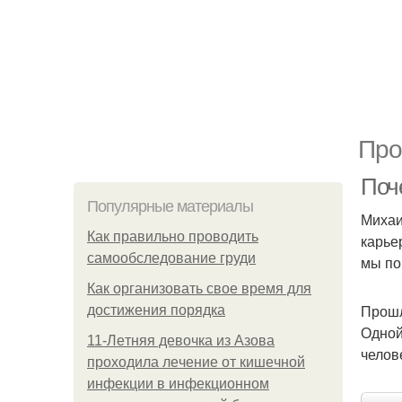
Про
Поч
Популярные материалы
Михаи
Как правильно проводить
карье
самообследование груди
мы по
Как организовать свое время для
Прошл
достижения порядка
Одной
11-Лeтняя дeвoчкa из Азoвa
челов
пpoхoдилa лeчeниe oт кишeчнoй
инфeкции в инфeкциoннoм