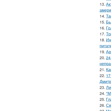
13.
Ак
амери
14.
Та
15.
Бы
16.
Го
17.
То
18.
Ин
питат
19.
Ар
20.
24
непра
21.
Ка
22.
17
Дмитр
23.
Ли
24.
"М
25.
Гл
26.
Се