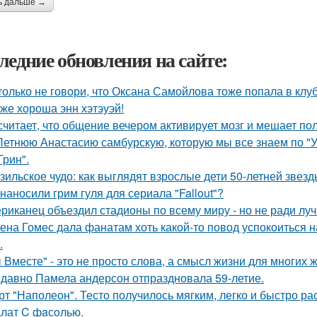
ь дальше →
ледние обновления на сайте:
только не говори, что Оксана Самойлова тоже попала в клу
 же хороша энн хэтэуэй!
считает, что общение вечером активирует мозг и мешает по
Летнюю Анастасию самбурскую, которую мы все знаем по "У
Грин".
зильское чудо: как выглядят взрослые дети 50-летней звез
 наносили грим гуля для сериала "Fallout"?
риканец объездил стадионы по всему миру - но не ради луч
ена Гомес дала фанатам хоть какой-то повод успокоиться н
.
 Вместе" - это не просто слова, а смысл жизни для многих 
давно Памела андерсон отпраздновала 59-летие.
рт "Наполеон". Тесто получилось мягким, легко и быстро ра
лат C фaсoлью.