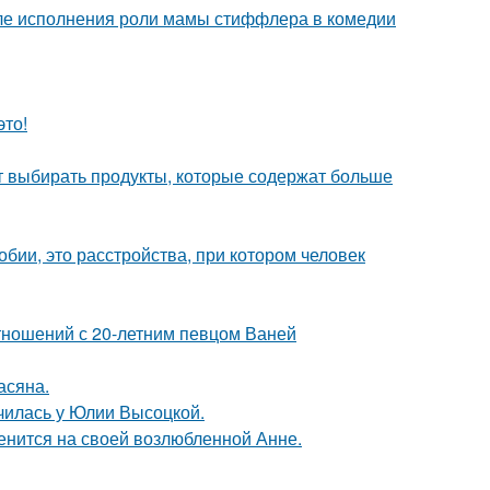
ле исполнения роли мамы стиффлера в комедии
это!
чит выбирать продукты, которые содержат больше
бии, это расстройства, при котором человек
отношений с 20-летним певцом Ваней
асяна.
училась у Юлии Высоцкой.
енится на своей возлюбленной Анне.