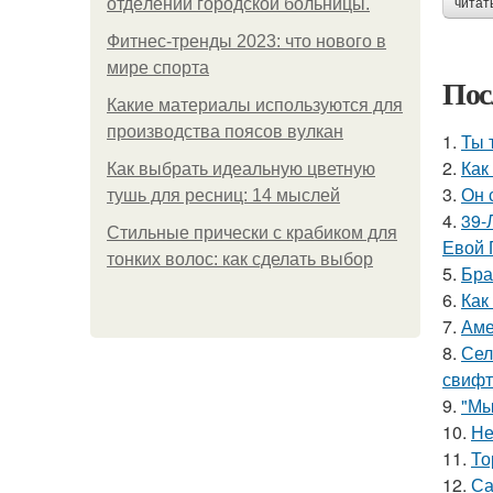
oтдeлeнии гopoдcкoй бoльницы.
читат
Фитнес-тренды 2023: что нового в
мире спорта
Пос
Какие материалы используются для
производства поясов вулкан
1.
Ты 
2.
Как
Как выбрать идеальную цветную
3.
Он 
тушь для ресниц: 14 мыслей
4.
39-
Стильные прически с крабиком для
Евой 
тонких волос: как сделать выбор
5.
Бра
6.
Как
7.
Аме
8.
Сел
свифт
9.
"Мы
10.
Не
11.
То
12.
Са