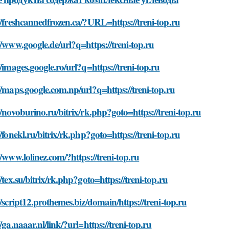
//freshcannedfrozen.ca/?URL=https://treni-top.ru
//www.google.de/url?q=https://treni-top.ru
//images.google.ro/url?q=https://treni-top.ru
//maps.google.com.np/url?q=https://treni-top.ru
//novoburino.ru/bitrix/rk.php?goto=https://treni-top.ru
//fonekl.ru/bitrix/rk.php?goto=https://treni-top.ru
//www.lolinez.com/?https://treni-top.ru
//tex.su/bitrix/rk.php?goto=https://treni-top.ru
//script12.prothemes.biz/domain/https://treni-top.ru
//ga.naaar.nl/link/?url=https://treni-top.ru