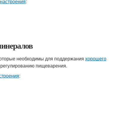
 настроения
:
минералов
которые необходимы для поддержания
хорошего
ет регулированию пищеварения.
строения
: