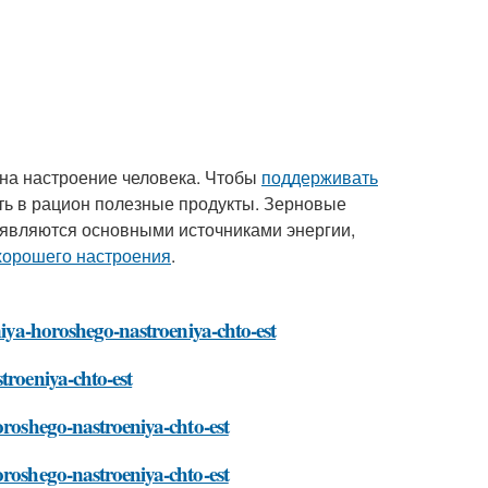
 на настроение человека. Чтобы
поддерживать
ть в рацион полезные продукты. Зерновые
ы являются основными источниками энергии,
хорошего настроения
.
niya-horoshego-nastroeniya-chto-est
troeniya-chto-est
oroshego-nastroeniya-chto-est
oroshego-nastroeniya-chto-est