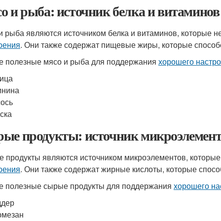
о и рыба: источник белка и витаминов
и рыба являются источником белка и витаминов, которые
оения
. Они также содержат пищевые жиры, которые спосо
 полезные мясо и рыба для поддержания
хорошего настр
ица
инина
ось
ска
ые продукты: источник микроэлемент
 продукты являются источником микроэлементов, которы
оения
. Они также содержат жирные кислоты, которые спос
 полезные сырые продукты для поддержания
хорошего на
ддер
рмезан