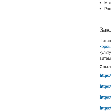
Мо
Ро
Зак
Питан
хоро
культ
витам
Ссыл
https:
https:
https:
https: