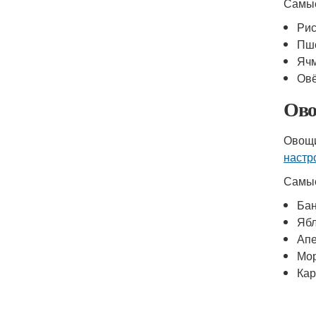
Самые
Ри
Пш
Яч
Ов
Ово
Овощи
настр
Самые
Ба
Яб
Ап
Мо
Ка