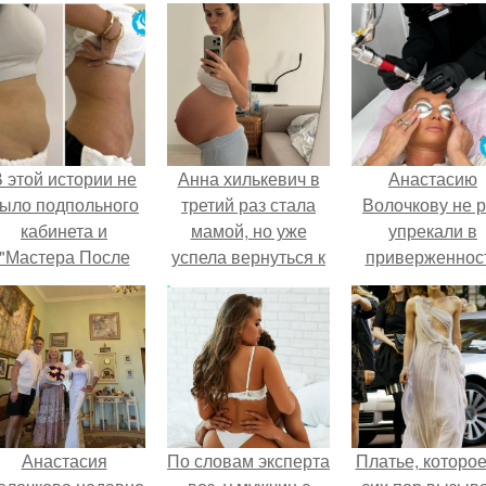
 этой истории не
Анна хилькевич в
Анастасию
ыло подпольного
третий раз стала
Волочкову не р
кабинета и
мамой, но уже
упрекали в
"Мастера После
успела вернуться к
приверженнос
Двухнедельных
съемкам.
устаревшим бью
Курсов".
процедурам.
Анастасия
По словам эксперта
Платье, которое