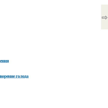
⇨
оения
ворение голода