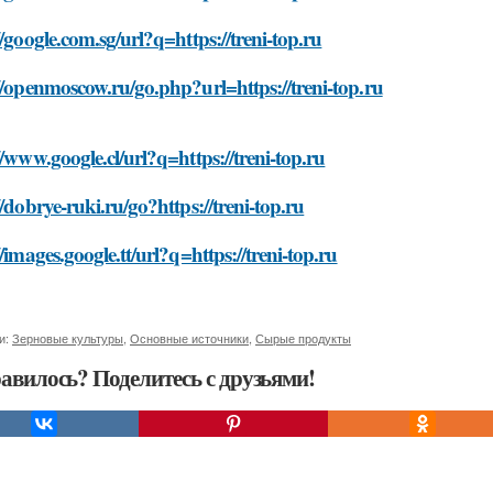
//google.com.sg/url?q=https://treni-top.ru
//openmoscow.ru/go.php?url=https://treni-top.ru
//www.google.cl/url?q=https://treni-top.ru
//dobrye-ruki.ru/go?https://treni-top.ru
//images.google.tt/url?q=https://treni-top.ru
и:
Зерновые культуры
,
Основные источники
,
Сырые продукты
авилось? Поделитесь с друзьями!