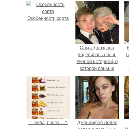
Особенности сорта
Ольга Дроздова
В
поделилась очень
б
личной историей, о
которой раньше
почти не говорила.
-"Пчела, пчела …".
Дженнифер Лопес