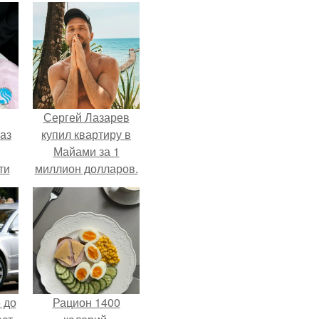
Сергей Лазарев
аз
купил квартиру в
Майами за 1
ти
миллион долларов.
ти -
 до
Рацион 1400