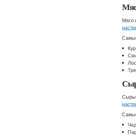
Мяс
Мясо 
настр
Самые
Кур
Св
Лос
Тре
Сыр
Сырые
настр
Самые
Че
Па