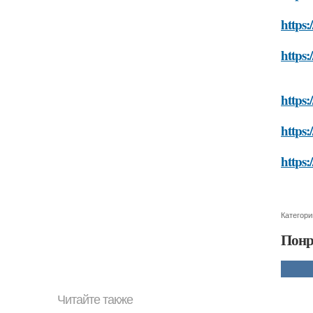
https:
https:
https:
https:
https:
Категори
Понр
Читайте также