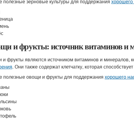
 полезные зерновые культуры для поддержания
хорошего
с
еница
мень
ёс
щи и фрукты: источник витаминов и 
 и фрукты являются источником витаминов и минералов, 
оения
. Они также содержат клетчатку, которая способству
 полезные овощи и фрукты для поддержания
хорошего на
наны
локи
ельсины
рковь
ртофель