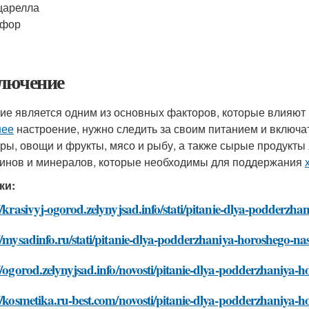
царелла
кфор
лючение
ие является одним из основных факторов, которые влияют
шее
настроение, нужно следить за своим питанием и включа
уры, овощи и фрукты, мясо и рыбу, а также сырые продукт
инов и минералов, которые необходимы для поддержания
ки:
//krasivyj-ogorod.zelynyjsad.info/stati/pitanie-dlya-podderzha
//mysadinfo.ru/stati/pitanie-dlya-podderzhaniya-horoshego-nas
//ogorod.zelynyjsad.info/novosti/pitanie-dlya-podderzhaniya-h
//kosmetika.ru-best.com/novosti/pitanie-dlya-podderzhaniya-h