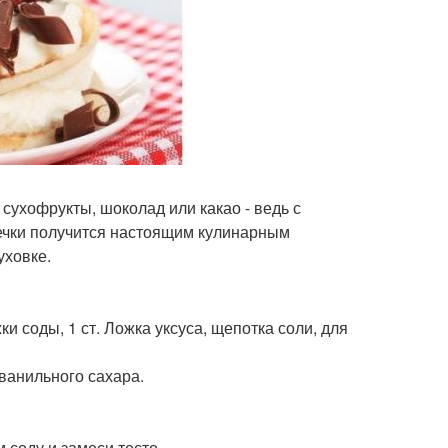
сухофрукты, шоколад или какао - ведь с
печки получится настоящим кулинарным
уховке.
ожки соды, 1 ст. Ложка уксуса, щепотка соли, для
 ванильного сахара.
 соду и замеси тесто.