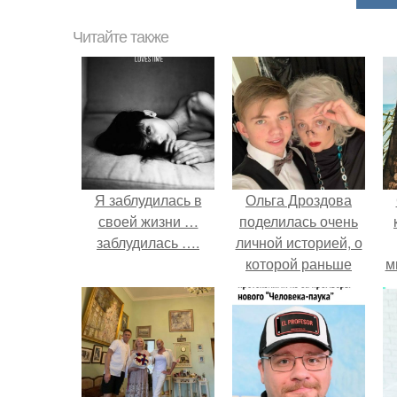
Читайте также
Я заблудилась в
Ольга Дроздова
своей жизни …
поделилась очень
заблудилась ….
личной историей, о
которой раньше
м
почти не говорила.