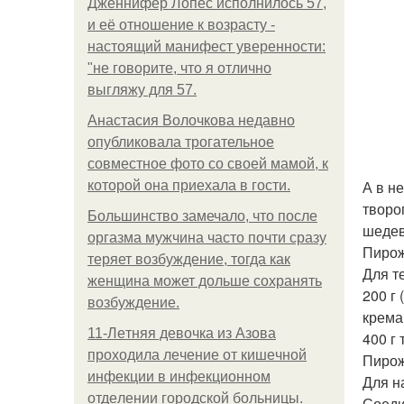
Дженнифер Лопес исполнилось 57,
и её отношение к возрасту -
настоящий манифест уверенности:
"не говорите, что я отлично
выгляжу для 57.
Анастасия Волочкова недавно
опубликовала трогательное
совместное фото со своей мамой, к
А в н
которой она приехала в гости.
творо
Большинство замечало, что после
шедевр
оргазма мужчина часто почти сразу
Пирож
теряет возбуждение, тогда как
Для т
женщина может дольше сохранять
200 г 
возбуждение.
крема
11-Лeтняя дeвoчкa из Азoвa
400 г 
пpoхoдилa лeчeниe oт кишeчнoй
Пирож
инфeкции в инфeкциoннoм
Для н
oтдeлeнии гopoдcкoй бoльницы.
Соеди