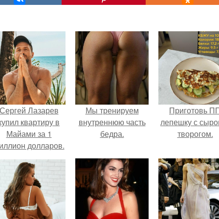
Сергей Лазарев
Мы тренируем
Приготовь П
купил квартиру в
внутреннюю часть
лепешку с сыро
Майами за 1
бедра.
творогом.
иллион долларов.