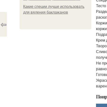
Тесто
Какие специи лучше использовать
Разде
для вяления баклажанов
раска
⇦
Коржи
коржи
Подра
Крем 
Творо
Сливо
получ
Не пр
равно
Готов
Украс
варен
Понр