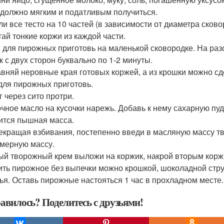
 должно мягким и податливым получиться.
ли все тесто на 10 частей (в зависимости от диаметра ско
тай тонкие коржи из каждой части.
 для пирожных приготовь на маленькой сковородке. На раз
к с двух сторон буквально по 1-2 минуты.
вняй неровные края готовых коржей, а из крошки можно сд
для пирожных приготовь.
г через сито протри.
чное масло на кусочки нарежь. Добавь к нему сахарную пудр
ится пышная масса.
екращая взбивания, постепенно введи в масляную массу тв
мерную массу.
ый творожный крем выложи на коржик, накрой вторым корж
ить пирожное без выпечки можно крошкой, шоколадной струж
ья. Оставь пирожные настояться 1 час в прохладном месте.
авилось? Поделитесь с друзьями!