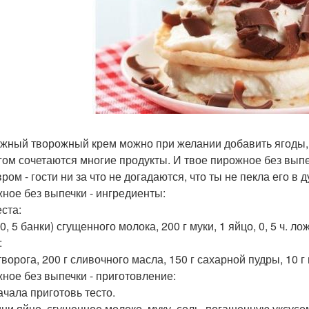
ежный творожный крем можно при желании добавить ягоды, 
гом сочетаются многие продукты. И твое пирожное без вы
ом - гости ни за что не догадаются, что ты не пекла его в д
ное без выпечки - ингредиенты:
еста:
(0, 5 банки) сгущенного молока, 200 г муки, 1 яйцо, 0, 5 ч. л
:
творога, 200 г сливочного масла, 150 г сахарной пудры, 10 г
ное без выпечки - приготовление:
ачала приготовь тесто.
ни яйцо, сгущенное молоко, муку, соль, погашенную уксусом