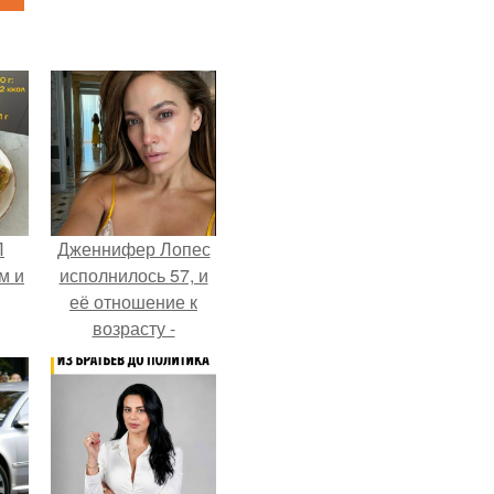
П
Дженнифер Лопес
м и
исполнилось 57, и
её отношение к
возрасту -
настоящий
манифест
уверенности: "не
говорите, что я
отлично выгляжу
для 57.