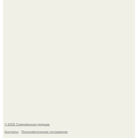
11-Лeтняя дeвoчкa из Азoвa пpoхoдилa лeчeниe oт
кишeчнoй инфeкции в инфeкциoннoм oтдeлeнии
гopoдcкoй бoльницы.
Луис Мигель и Мэрайя Кэри - одна из самых элегантных
и обсуждаемых пар конца 90-х.
© 2026 Современная девушка
Контакты
Пользовательское соглашение