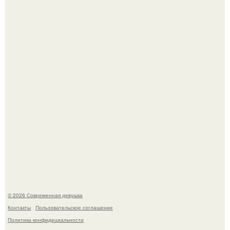
Луис Мигель и Мэрайя Кэри - одна из самых элегантных
и обсуждаемых пар конца 90-х.
"Врачи Принимали мой Затяжной Кашель за Астму, но
это Оказался рак".
© 2026 Современная девушка
Контакты
Пользовательское соглашение
Политика конфидециальности