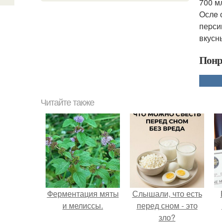
700 мл
Oслe 
пеpси
вкусн
Понр
Читайте также
Ферментация мяты
Слышали, что есть
и мелиссы.
перед сном - это
зло?