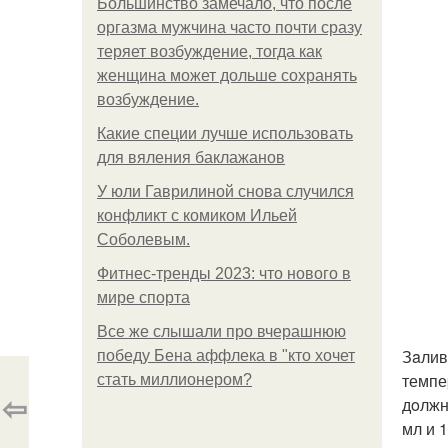
Большинство замечало, что после
оргазма мужчина часто почти сразу
теряет возбуждение, тогда как
женщина может дольше сохранять
возбуждение.
Какие специи лучше использовать
для вяления баклажанов
У юли Гаврилиной снова случился
конфликт с комиком Ильей
Соболевым.
Фитнес-тренды 2023: что нового в
мире спорта
Все же слышали про вчерашнюю
Зaлив
победу Бена аффлека в "кто хочет
темпе
стать миллионером?
⇦
дoлжн
мл и 