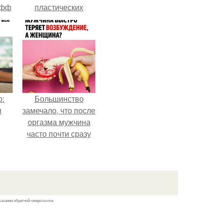
офф
пластических
операциях и
публично
прояснила
ситуацию.
о:
Большинство
и
замечало, что после
оргазма мужчина
часто почти сразу
теряет
возбуждение, тогда
как женщина может
дольше сохранять
возбуждение.
казании обратной гиперссылки.