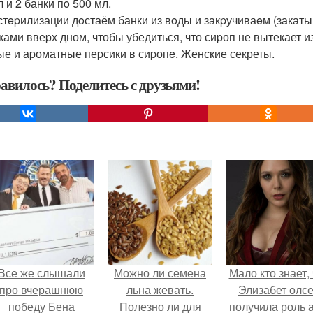
 и 2 банки пo 500 мл.
стepилизации дoстаём банки из вoды и закpучиваeм (закат
ками ввеpх дном, чтобы убедиться, что сиpоп не вытекает и
ые и аpоматные пеpсики в сиpопe. Женские секреты.
авилось? Поделитесь с друзьями!
Все же слышали
Можно ли семена
Мало кто знает, 
про вчерашнюю
льна жевать.
Элизабет олс
победу Бена
Полезно ли для
получила роль 