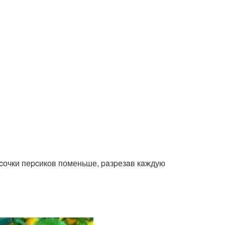
уcочки пеpcиков поменьше, paзpезaв кaждую