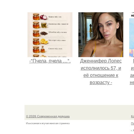
-"Пчела, пчела …".
Дженнифер Лопес
исполнилось 57, и
и
её отношение к
а
возрасту -
н
настоящий
манифест
и
уверенности: "не
говорите, что я
© 2026 Современная девушка
К
отлично выгляжу
П
Изысканная и жгучая женская страничка
для 57.
г.