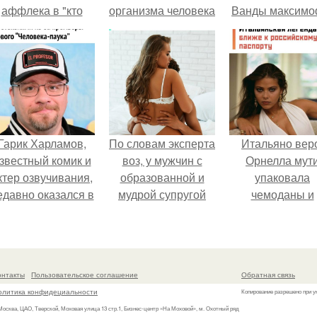
аффлека в "кто
организма человека
Ванды максим
хочет стать
и чем
не сразу.
миллионером?
Гарик Харламов,
По словам эксперта
Итальяно вер
звестный комик и
воз, у мужчин с
Орнелла мут
ктер озвучивания,
образованной и
упаковала
едавно оказался в
мудрой супругой
чемоданы и
центре внимания
вероятность
готовится
з-за своей работы
скоропостижной
обзавестись
над озвучкой
смерти якобы на
красным
мультфильма про
46% ниже.
паспортом.
онтакты
Пользовательское соглашение
Обратная связь
колобка.
олитика конфидециальности
Копирование разрешено при у
 Москва, ЦАО, Тверской, Моховая улица 13 стр.1, Бизнес-центр «На Моховой», м. Охотный ряд