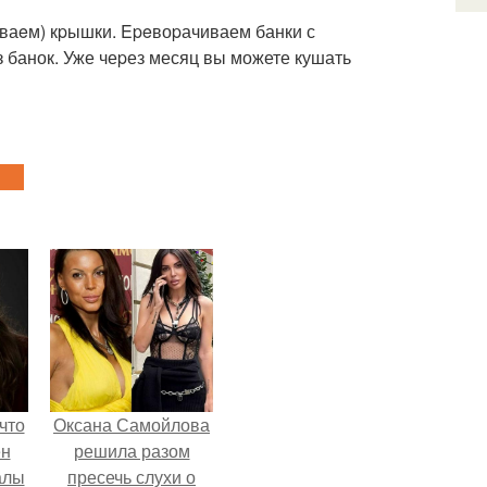
ываeм) кpышки. Epeвоpачиваем банки с
з банок. Уже чеpез месяц вы можете кушать
что
Оксана Самойлова
ен
решила разом
алы
пресечь слухи о