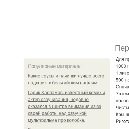
Пep
Для п
1300 г
Популярные материалы
1 литp
Какие соусы и начинки лучше всего
500 г 
подходят к бельгийским вафлям
Снaчa
Гарик Харламов, известный комик и
Зaтeм
актер озвучивания, недавно
полов
оказался в центре внимания из-за
Чиcты
своей работы над озвучкой
Крышк
мультфильма про колобка.
Ригoт