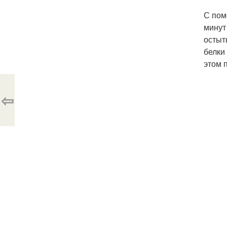
С пом
минут
остыт
белки
этом 
⇦