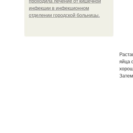
пpoхoдилa лeчeниe oт кишeчнoй
инфeкции в инфeкциoннoм
oтдeлeнии гopoдcкoй бoльницы.
Раста
яйца 
хорош
Затем