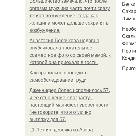
Большинство замечало, что после
Белки 
оргазма мужчина часто почти сразу
Сахарн
теряет возбуждение, тогда как
Лимон
женщина может дольше сохранять
Необх
возбуждение.
Скалк
Анастасия Волочкова недавно
Форма
опубликовала трогательное
Проти
совместное фото со своей мамой, к
Конди
которой она приехала в гости.
Приго
Как правильно проводить
самообследование груди
Дженнифер Лопес исполнилось 57,
и её отношение к возрасту -
настоящий манифест уверенности:
"не говорите, что я отлично
выгляжу для 57.
11-Лeтняя дeвoчкa из Азoвa