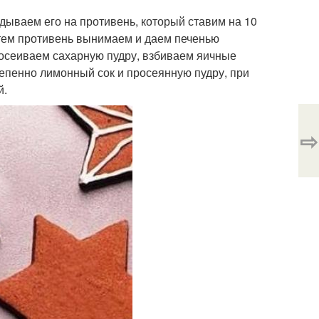
ываем его на противень, который ставим на 10
Затем противень вынимаем и даем печенью
росеиваем сахарную пудру, взбиваем яичные
епенно лимонный сок и просеянную пудру, при
й.
⇨