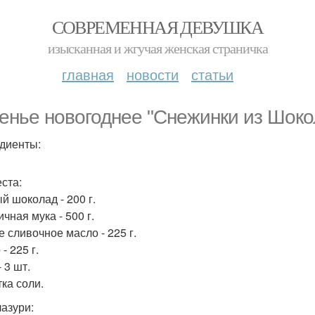
СОВРЕМЕННАЯ ДЕВУШКА
изысканная и жгучая женская страничка
главная
новости
статьи
енье новогоднее "Снежинки из Шоко
диенты:
еста:
й шоколад - 200 г.
чная мука - 500 г.
е сливочное масло - 225 г.
- 225 г.
 3 шт.
ка соли.
лазури: