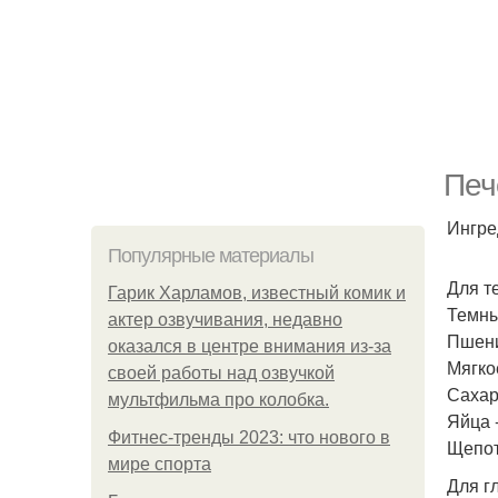
Печ
Ингре
Популярные материалы
Для т
Гарик Харламов, известный комик и
Темны
актер озвучивания, недавно
Пшени
оказался в центре внимания из-за
Мягко
своей работы над озвучкой
Сахар 
мультфильма про колобка.
Яйца -
Фитнес-тренды 2023: что нового в
Щепот
мире спорта
Для г