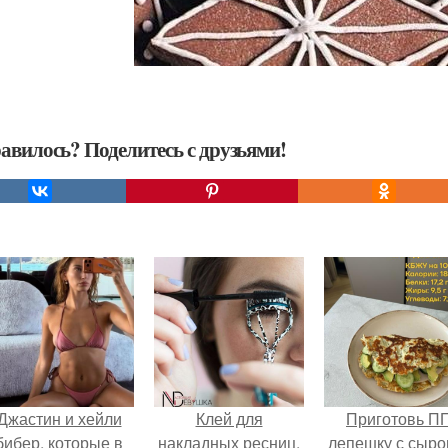
авилось? Поделитесь с друзьями!
Джастин и хейли
Клей для
Приготовь П
бибер, которые в
накладных ресниц.
лепешку с сыро