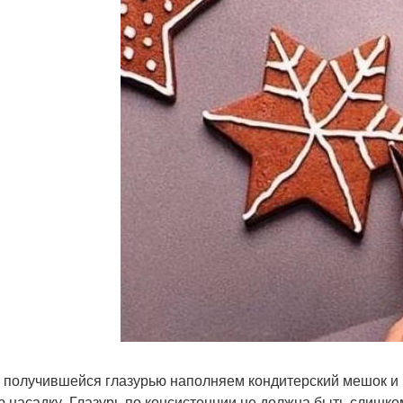
 получившейся глазурью наполняем кондитерский мешок и р
ю насадку. Глазурь по консистенции не должна быть слишком