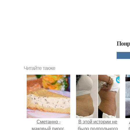
Понр
Читайте также
Сметанно -
В этой истории не
маковый пирог.
было подпольного