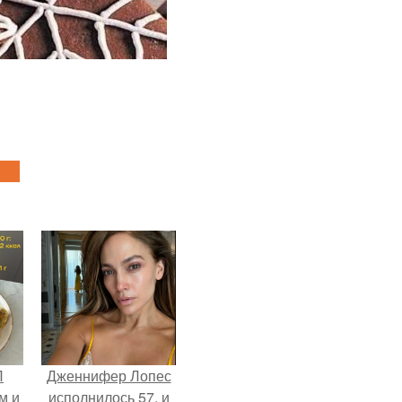
П
Дженнифер Лопес
м и
исполнилось 57, и