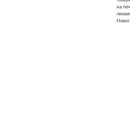
на пе
линии
Новог