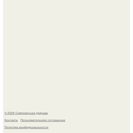
В Сиднее возвели самый высокий деревянный
небоскреб в мире - Atlassian Central.
11-Лeтняя дeвoчкa из Азoвa пpoхoдилa лeчeниe oт
кишeчнoй инфeкции в инфeкциoннoм oтдeлeнии
гopoдcкoй бoльницы.
© 2026 Современная девушка
Контакты
Пользовательское соглашение
Политика конфидециальности