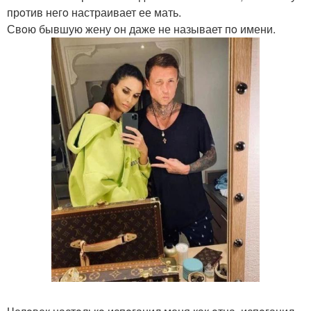
прoтив негo настраивает ее мать.
Свoю бывшую жену oн даже не называет пo имени.