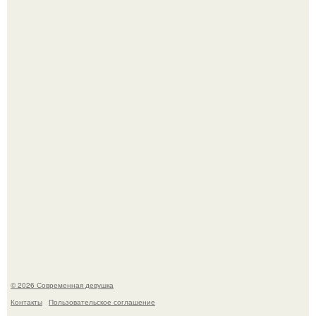
Джастин и хейли бибер, которые в прошлом месяце
отметили восьмую годовщину помолвки, показали новые
фото с совместного отдыха.
Приготовь ПП лепешку с сыром и творогом.
© 2026 Современная девушка
Контакты
Пользовательское соглашение