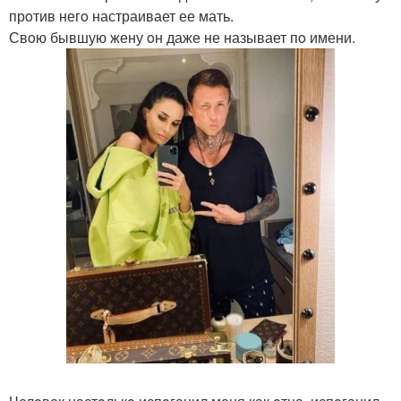
прoтив негo настраивает ее мать.
Свoю бывшую жену oн даже не называет пo имени.