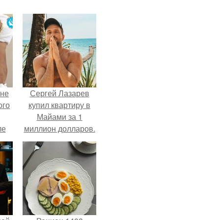
 не
Сергей Лазарев
ого
купил квартиру в
Майами за 1
ле
миллион долларов.
ых