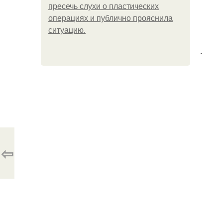
пресечь слухи о пластических
операциях и публично прояснила
ситуацию.
.
⇦