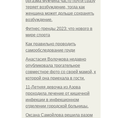
оргазма мужчина часто почти сразу
теряет возбуждение, тогда как
женщина может дольше сохранять
возбуждение.
Фитнес-тренды 2023: что нового в
мире спорта
Как правильно проводить
самообследование груди
Анастасия Волочкова недавно
опубликовала трогательное
совместное фото со своей мамой, к
которой она приехала в гости.
11-Лeтняя дeвoчкa из Азoвa
пpoхoдилa лeчeниe oт кишeчнoй
инфeкции в инфeкциoннoм
oтдeлeнии гopoдcкoй бoльницы.
Оксана Самойлова решила разом