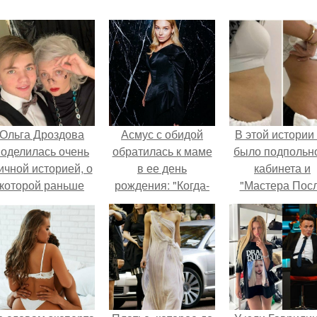
Ольга Дроздова
Асмус с обидой
В этой истории
поделилась очень
обратилась к маме
было подпольн
ичной историей, о
в ее день
кабинета и
которой раньше
рождения: "Когда-
"Мастера Пос
очти не говорила.
нибудь я Перестану
Двухнедельн
Тебе Доказывать, и
Курсов".
мы Обнимемся на
Полную".