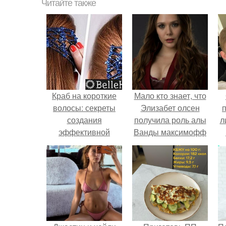
Читайте также
Краб на короткие
Мало кто знает, что
волосы: секреты
Элизабет олсен
создания
получила роль алы
л
эффективной
Ванды максимофф
причёски
не сразу.
п