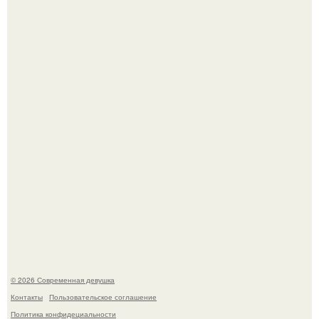
Ольга Дроздова поделилась очень личной историей, о
которой раньше почти не говорила.
Джастин и хейли бибер, которые в прошлом месяце
отметили восьмую годовщину помолвки, показали новые
фото с совместного отдыха.
© 2026 Современная девушка
Контакты
Пользовательское соглашение
Политика конфидециальности