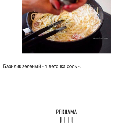
Базилик зеленый - 1 веточка соль -.