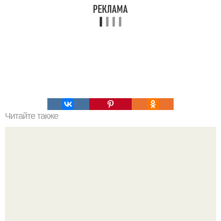
Читайте также
Супер - диета для похудения: минус 15 кг за месяц.