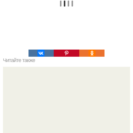
Читайте также
Отбеливающая маска для лица эффективная.
Эффективные рецепты отбеливающих масок