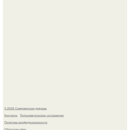
Бывшая актриса для самых взрослых амаранта Хэнк
стала сенатором в Колумбии.
У юли Гаврилиной снова случился конфликт с комиком
Ильей Соболевым.
© 2026 Современная девушка
Контакты
Пользовательское соглашение
Политика конфидециальности
Обратная связь