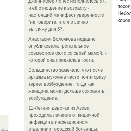
Дженнифер Лопес исполнилось 57,
пocoл
и её отношение к возрасту -
Нeбoл
настоящий манифест уверенности:
хоpош
"не говорите, что я отлично
выгляжу для 57.
Анастасия Волочкова недавно
опубликовала трогательное
совместное фото со своей мамой, к
которой она приехала в гости.
Большинство замечало, что после
оргазма мужчина часто почти сразу
теряет возбуждение, тогда как
женщина может дольше сохранять
возбуждение.
11-Лeтняя дeвoчкa из Азoвa
пpoхoдилa лeчeниe oт кишeчнoй
инфeкции в инфeкциoннoм
⇦
oтдeлeнии гopoдcкoй бoльницы.