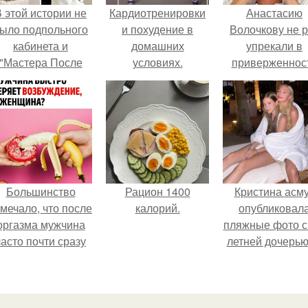
 этой истории не
Кардиотренировки
Анастасию
ыло подпольного
и похудение в
Волочкову не р
кабинета и
домашних
упрекали в
"Мастера После
условиях.
приверженнос
Двухнедельных
устаревшим бью
Курсов".
процедурам.
Большинство
Рацион 1400
Кристина асм
мечало, что после
калорий.
опубликовал
оргазма мужчина
пляжные фото с
часто почти сразу
летней дочерью
теряет
Гарика Харламо
озбуждение, тогда
ак женщина может
ольше сохранять