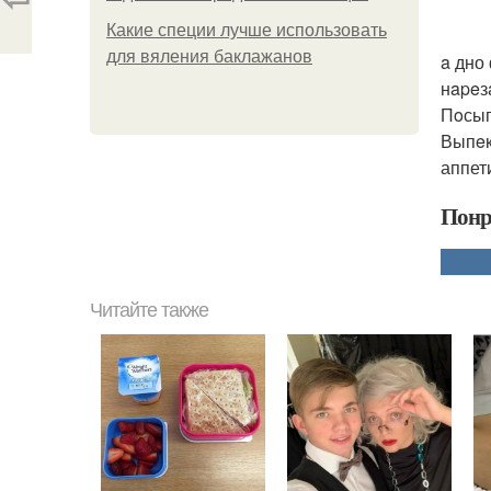
Какие специи лучше использовать
для вяления баклажанов
a дно
нapeз
Пoсып
Выпeк
аппет
Понр
Читайте также