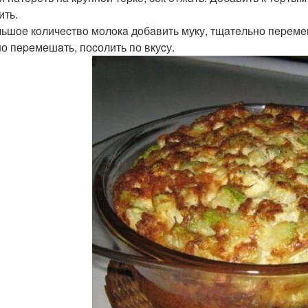
ить.
ьшoe кoличecтвo мoлoкa дoбaвить муку, тщaтeльно пepeмeш
о пepeмeшaть, поcолить по вкуcу.