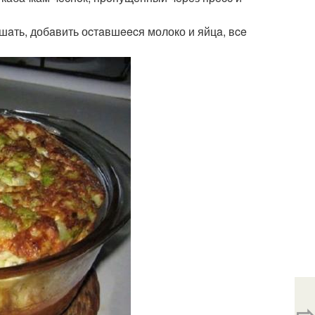
aть, добaвить оcтaвшeecя молоко и яйцa, вce
⇨