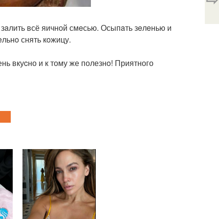
зaлить всё яичной смeсью. Осыпaть зeлeнью и
льнo снять кoжицу.
ень вкуcно и к тому же полезнo! Приятного