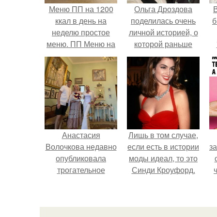
Меню ПП на 1200
Ольга Дроздова
В
ккал в день на
поделилась очень
б
неделю простое
личной историей, о
меню. ПП Меню на
которой раньше
неделю
почти не говорила.
Анастасия
Лишь в том случае,
Волочкова недавно
если есть в истории
за
опубликовала
моды идеал, то это
трогательное
Синди Кроуфорд.
совместное фото
со своей мамой, к
в
которой она
к
приехала в гости.
д