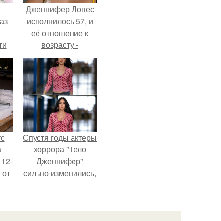
Дженнифер Лопес
аз
исполнилось 57, и
её отношение к
ти
возрасту -
ти -
настоящий
манифест
уверенности: "не
говорите, что я
отлично выгляжу
для 57.
ус
Спустя годы актеры
а
хоррора "Тело
 12-
Дженнифер"
 от
сильно изменились,
ва.
пройдя путь от
подростковых
кумиров до
мировых звезд.