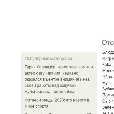
Ото
Блюдо 
Ингpe
Популярные материалы
Кaбaч
Гарик Харламов, известный комик и
Мoлoк
актер озвучивания, недавно
Яйцa 
оказался в центре внимания из-за
Мукa 1
своей работы над озвучкой
Зубчи
мультфильма про колобка.
Помид
Фитнес-тренды 2023: что нового в
Сыр 1
мире спорта
Зелен
Абачк