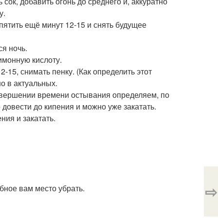
 сок, добавить огонь до среднего и, аккуратно
у.
ипятить ещё минут 12-15 и снять будущее
ся ночь.
имонную кислоту.
-15, снимать пенку. (Как определить этот
о в актуальных.
завершении времени остывания определяем, по
 довести до кипения и можно уже закатать.
ния и закатать.
⇨
бное вам место убрать.