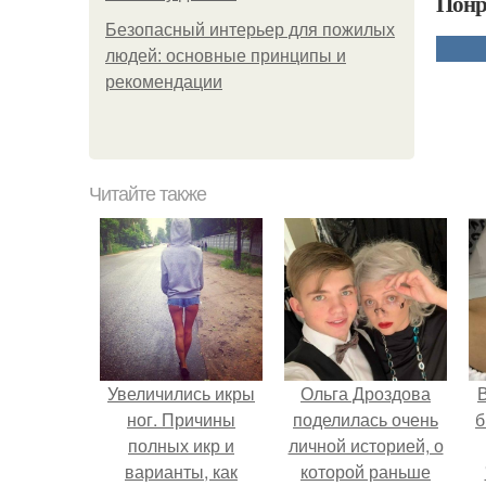
Понр
Безопасный интерьер для пожилых
людей: основные принципы и
рекомендации
Читайте также
Увеличились икры
Ольга Дроздова
В
ног. Причины
поделилась очень
б
полных икр и
личной историей, о
варианты, как
которой раньше