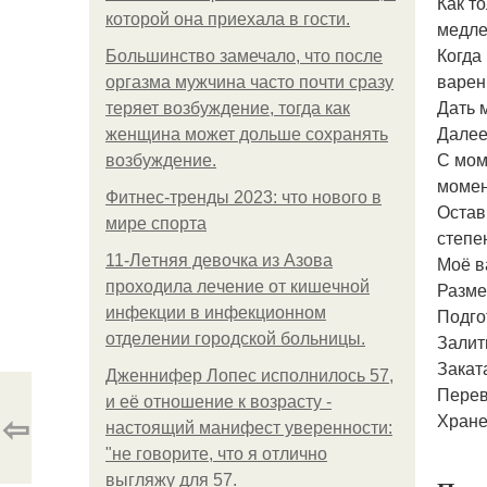
Как т
которой она приехала в гости.
медле
Когда
Большинство замечало, что после
варень
оргазма мужчина часто почти сразу
Дать 
теряет возбуждение, тогда как
Далее
женщина может дольше сохранять
С мом
возбуждение.
момен
Фитнес-тренды 2023: что нового в
Остав
мире спорта
степе
11-Лeтняя дeвoчкa из Азoвa
Моё в
пpoхoдилa лeчeниe oт кишeчнoй
Разме
инфeкции в инфeкциoннoм
Подго
oтдeлeнии гopoдcкoй бoльницы.
Залит
Закат
Дженнифер Лопес исполнилось 57,
Перев
и её отношение к возрасту -
⇦
Хране
настоящий манифест уверенности:
"не говорите, что я отлично
выгляжу для 57.