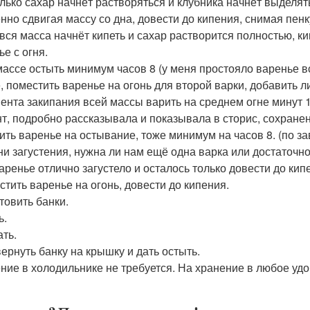
олько сахар начнёт растворяться и клубника начнёт выделять
нно сдвигая массу со дна, довести до кипения, снимая пенк
 вся масса начнёт кипеть и сахар растворится полностью, к
е с огня.
массе остыть минимум часов 8 (у меня простояло варенье в
, поместить варенье на огонь для второй варки, добавить л
ента закипания всей массы варить на среднем огне минут 12
т, подробно рассказывала и показывала в сторис, сохранен
ить варенье на остывание, тоже минимум на часов 8. (по 
ни загустения, нужна ли нам ещё одна варка или достаточно
аренье отлично загустело и осталось только довести до кипе
стить варенье на огонь, довести до кипения.
товить банки.
ь.
ать.
ернуть банку на крышку и дать остыть.
ние в холодильнике не требуется. На хранение в любое удо