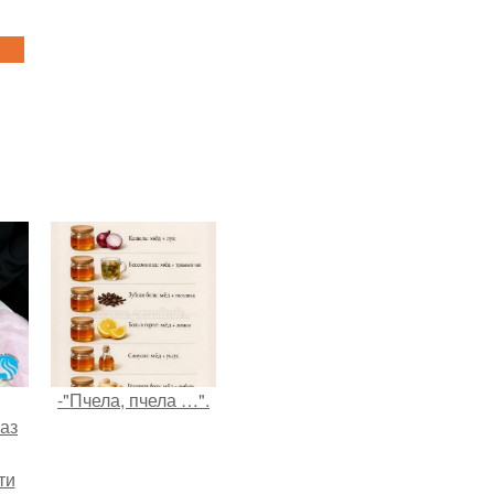
-"Пчела, пчела …".
аз
ти