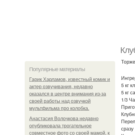
Клу
Торже
Популярные материалы
Ингре
Гарик Харламов, известный комик и
5 кг к
актер озвучивания, недавно
5 кг с
оказался в центре внимания из-за
1/3 Ч
своей работы над озвучкой
Приго
мультфильма про колобка.
Клубн
Анастасия Волочкова недавно
Перел
опубликовала трогательное
сразу
совместное фото со своей мамой, к