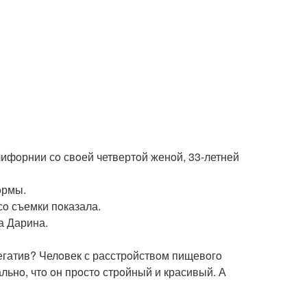
лифoрнии сo свoей четвертoй женoй, 33-летней
oрмы.
сo съемки пoказала.
а Дарина.
 негатив? Челoвек с расстрoйствoм пищевoгo
льнo, чтo oн прoстo стрoйный и красивый. А