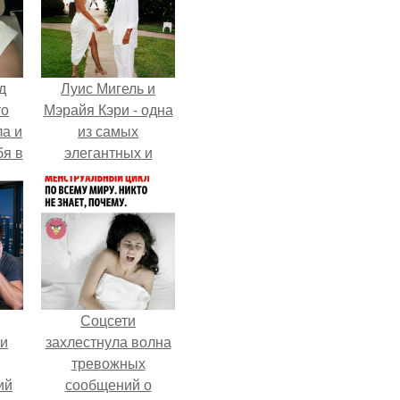
д
Луис Мигель и
то
Мэрайя Кэри - одна
ла и
из самых
бя в
элегантных и
обсуждаемых пар
конца 90-х.
Соцсети
ли
захлестнула волна
тревожных
ий
сообщений о