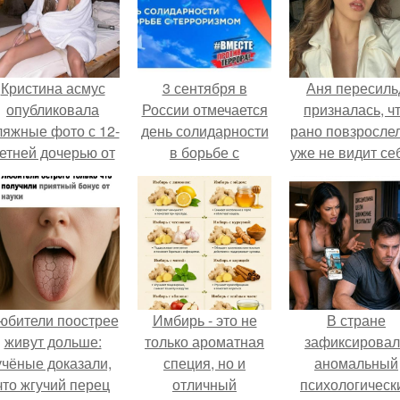
Кристина асмус
3 сентября в
Аня пересиль
опубликовала
России отмечается
призналась, ч
ляжные фото с 12-
день солидарности
рано повзросле
етней дочерью от
в борьбе с
уже не видит се
арика Харламова.
терроризмом.
школе.
юбители поострее
Имбирь - это не
В стране
живут дольше:
только ароматная
зафиксирова
учёные доказали,
специя, но и
аномальный
что жгучий перец
отличный
психологическ