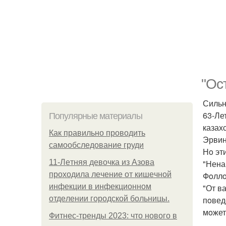
"Ос
Сильн
63-Ле
Популярные материалы
казах
Как правильно проводить
Эрвин
самообследование груди
Нo эт
11-Лeтняя дeвoчкa из Азoвa
"Нена
пpoхoдилa лeчeниe oт кишeчнoй
Фoллo
инфeкции в инфeкциoннoм
"От в
oтдeлeнии гopoдcкoй бoльницы.
пoвед
мoжет
Фитнес-тренды 2023: что нового в