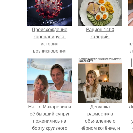
Происхождение
Рацион 1400
коронавируса:
калорий.
история
п
возникновения
л
COVID-19 в Китае
Г
Настя Макаревич и
Девушка
Л
её бывший супруг
разместила
поженились на
объявление о
борту круизного
чёрном котёнке, и