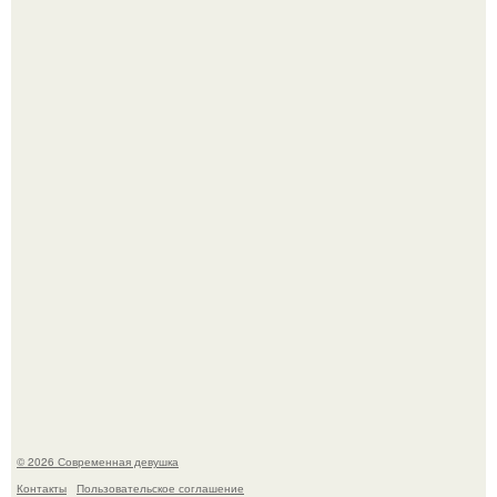
Лишь в том случае, если есть в истории моды идеал, то
это Синди Кроуфорд.
Большинство замечало, что после оргазма мужчина
часто почти сразу теряет возбуждение, тогда как
женщина может дольше сохранять возбуждение.
© 2026 Современная девушка
Контакты
Пользовательское соглашение