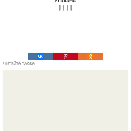
Читайте также
Скрытый секрет идеального причеса: как использовать
невидимки для заколотых волос