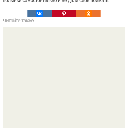
полыньи самостоятельно и не дали себя поймать.
Читайте также
Виды женская одежда. 100 и 1 вид верхней одежды:
полный словарь видов пальто, курток и прочего