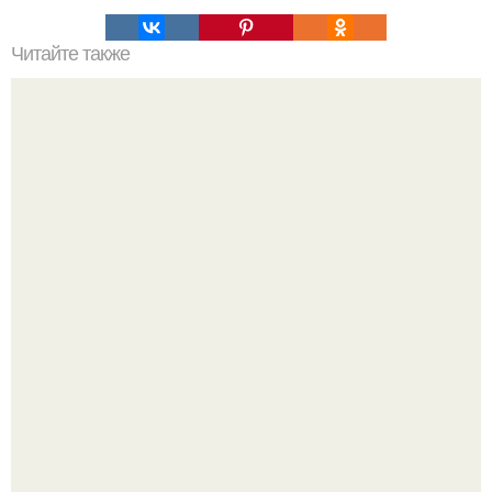
Читайте также
Что нужно сделать, чтобы муж был от тебя без ума. Как
сделать, чтобы муж был от тебя без ума заговор