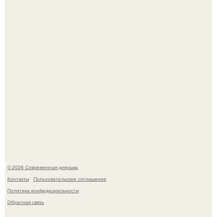
Платье, которое до сих пор вызывает споры спустя годы.
Бывшая актриса для самых взрослых амаранта Хэнк
стала сенатором в Колумбии.
© 2026 Современная девушка
Контакты
Пользовательское соглашение
Политика конфидециальности
Обратная связь