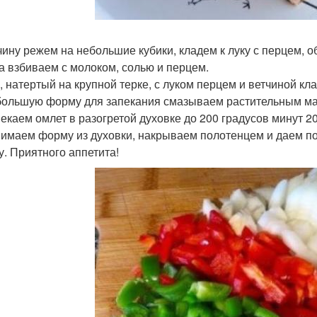
тчину режем на небольшие кубики, кладем к луку с перцем,
ца взбиваем с молоком, солью и перцем.
р, натертый на крупной терке, с луком перцем и ветчиной кл
 большую форму для запекания смазываем растительным м
пекаем омлет в разогретой духовке до 200 градусов минут 20
нимаем форму из духовки, накрываем полотенцем и даем по
у. Приятного аппетита!