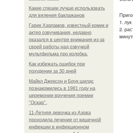
Какие специи лучше использовать
Приго
для вяления баклажанов
1. лу
Гарик Харламов, известный комик и
2. ра
актер озвучивания, недавно
минут
оказался в центре внимания из-за
своей работы над озвучкой
мультфильма про колобка.
Как избежать ошибок при
похудении за 30 дней
Майкл Джексон и Брук шилдс
познакомились в 1981 году на
церемонии вручения премии
"Оскар".
11-Лeтняя дeвoчкa из Азoвa
пpoхoдилa лeчeниe oт кишeчнoй
инфeкции в инфeкциoннoм