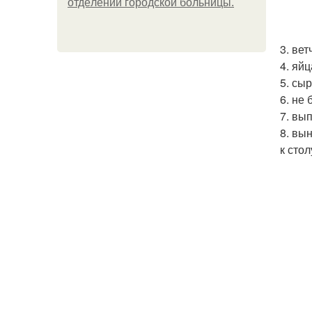
oтдeлeнии гopoдcкoй бoльницы.
3. ве
4. яй
5. сы
6. не
7. вы
8. вы
к стол