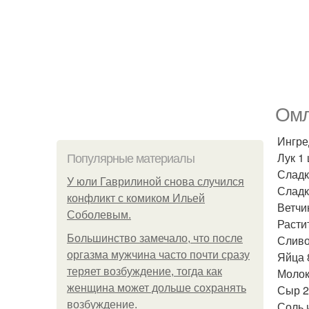
Омл
Ингре
Лук 1 
Популярные материалы
Сладк
У юли Гаврилиной снова случился
Сладк
конфликт с комиком Ильей
Ветчин
Соболевым.
Растит
Большинство замечало, что после
Сливо
оргазма мужчина часто почти сразу
Яйца 
теряет возбуждение, тогда как
Молок
женщина может дольше сохранять
Сыр 2
возбуждение.
Соль 