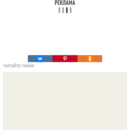
Читайте также
Приседания со штангой - устранение слабых мест.