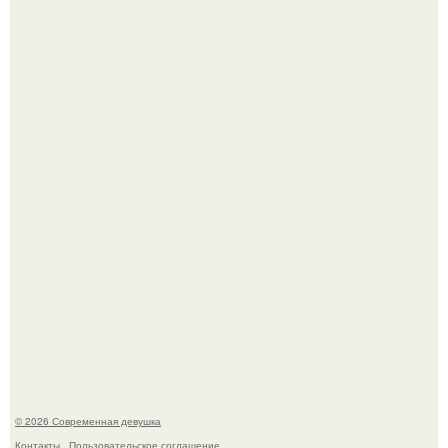
Итальяно веро: Орнелла мути упаковала чемоданы и
готовится обзавестись красным паспортом.
Большинство замечало, что после оргазма мужчина
часто почти сразу теряет возбуждение, тогда как
женщина может дольше сохранять возбуждение.
© 2026 Современная девушка
Контакты
Пользовательское соглашение