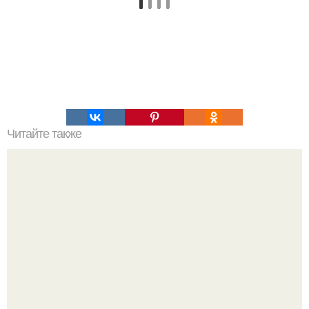
Читайте также
Как организовать свое время для достижения порядка
Оксана Самойлова решила разом пресечь слухи о