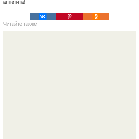
аппетита!
Читайте также
Мы убираем жир с низа живота (упражнения: