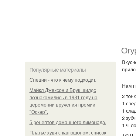
Огу
Вкусн
прило
Популярные материалы
Специи - что к чему подходит.
Нам п
Майкл Джексон и Брук шилдс
2 тон
познакомились в 1981 году на
1 сре
церемонии вручения премии
1 сла
"Оскар".
2 зубч
5 рецептов домашнего лимонада.
1 ч. л
Платье худи с капюшоном: список
1/2 Ч.