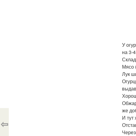
У огу
на 3-4
Склад
Мясо 
Лук ш
Огурц
выдав
Хорош
Обжар
же до
И тут
⇦
Отста
Через