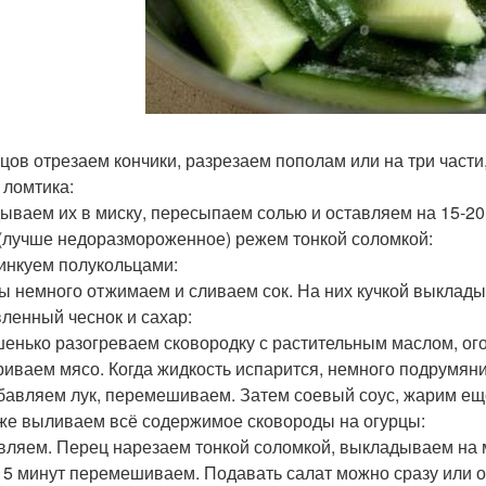
рцов отрезаем кончики, разрезаем пополам или на три части
 ломтика:
ываем их в миску, пересыпаем солью и оставляем на 15-20 
(лучше недоразмороженное) режем тонкой соломкой:
инкуем полукольцами:
ы немного отжимаем и сливаем сок. На них кучкой выклады
ленный чеснок и сахар:
енько разогреваем сковородку с растительным маслом, ого
иваем мясо. Когда жидкость испарится, немного подрумяни
бавляем лук, перемешиваем. Затем соевый соус, жарим ещ
 же выливаем всё содержимое сковороды на огурцы:
вляем. Перец нарезаем тонкой соломкой, выкладываем на м
 5 минут перемешиваем. Подавать салат можно сразу или о