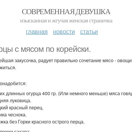
СОВРЕМЕННАЯ ДЕВУШКА
изысканная и жгучая женская страничка
главная
новости
статьи
рцы с мясом по корейски.
ейшая закусочка, радует правильно сочетание мясо - овощи,
житься.
онадобится:
ких длинных огурца 400 гр. (Или немного меньше) мяса говя
дняя луковица.
дкий красный перец.
ика чеснока.
ожка без Горки красного острого перца.
 ложки сахара.