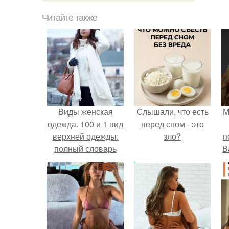
Читайте также
Виды женская
Слышали, что есть
М
одежда. 100 и 1 вид
перед сном - это
верхней одежды:
зло?
п
полный словарь
В
видов пальто,
курток и прочего