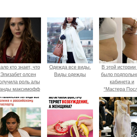
ало кто знает, что
Одежда все виды.
В этой истории
Элизабет олсен
Виды одежды
было подпольн
олучила роль алы
кабинета и
анды максимофф
"Мастера Пос
не сразу.
Двухнедельн
Курсов".