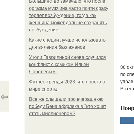
Большинство замечало, что после
оргазма мужчина часто почти сразу
теряет возбуждение, тогда как
женщина может дольше сохранять
возбуждение.
Какие специи лучше использовать
для вяления баклажанов
У юли Гаврилиной снова случился
конфликт с комиком Ильей
30 ок
Соболевым.
по сп
управ
Фитнес-тренды 2023: что нового в
В сен
мире спорта
⇦
Все же слышали про вчерашнюю
Понр
победу Бена аффлека в "кто хочет
стать миллионером?