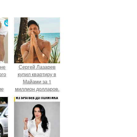
 не
Сергей Лазарев
ого
купил квартиру в
Майами за 1
ле
миллион долларов.
ых