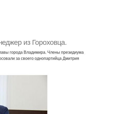
еджер из Гороховца.
главы города Владимира. Члены президиума
осовали за своего однопартийца Дмитрия