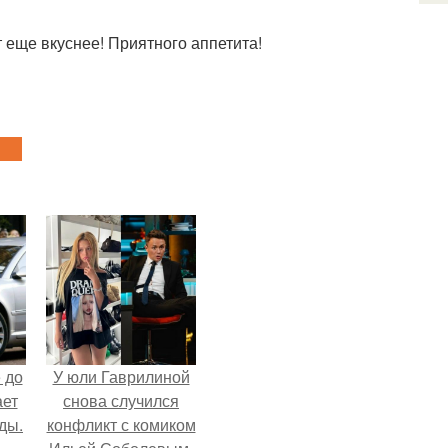
т еще вкуснее! Приятного аппетита!
 до
У юли Гаврилиной
ает
снова случился
ды.
конфликт с комиком