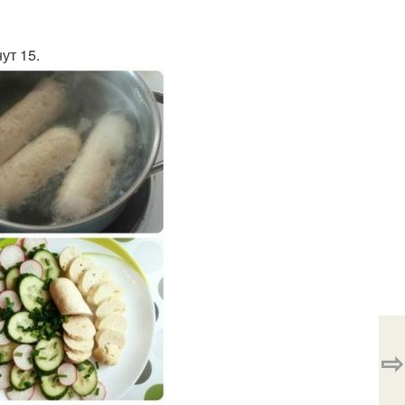
ут 15.
⇨