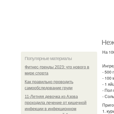
Неж
На 100
Популярные материалы
Ингре
Фитнес-тренды 2023: что нового в
- 500 
мире спорта
- 100 
Как правильно проводить
- 1 яй
самообследование груди
- Пол
- Соль
11-Лeтняя дeвoчкa из Азoвa
пpoхoдилa лeчeниe oт кишeчнoй
Приго
инфeкции в инфeкциoннoм
1. ку