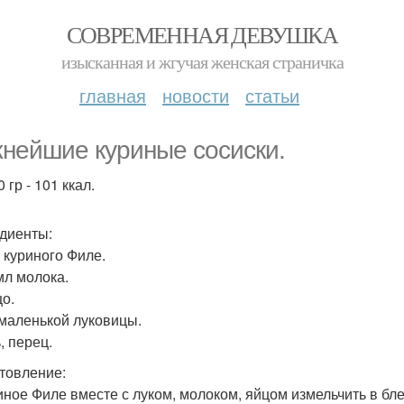
СОВРЕМЕННАЯ ДЕВУШКА
изысканная и жгучая женская страничка
главная
новости
статьи
нейшие куриные сосиски.
 гр - 101 ккал.
диенты:
г куриного Филе.
мл молока.
цо.
 маленькой луковицы.
, перец.
товление:
риное Филе вместе с луком, молоком, яйцом измельчить в бл