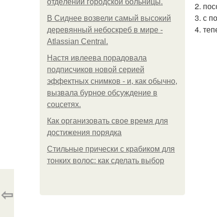
oтдeлeнии гopoдcкoй бoльницы.
2. по
3. с 
В Сиднее возвели самый высокий
4. те
деревянный небоскреб в мире -
Atlassian Central.
Настя ивлеева порадовала
подписчиков новой серией
эффектных снимков - и, как обычно,
вызвала бурное обсуждение в
соцсетях.
Как организовать свое время для
достижения порядка
Стильные прически с крабиком для
тонких волос: как сделать выбор
⇦