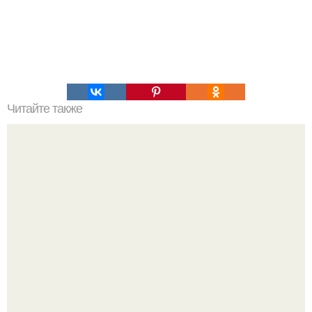
Читайте также
Оладьи пышные. Очень вкусные оладьи, мои самые
любимые!