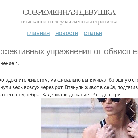
СОВРЕМЕННАЯ ДЕВУШКА
изысканная и жгучая женская страничка
главная
новости
статьи
ффективных упражнения от обвисшег
нение 1.
ко вдохните животом, максимально выпячивая брюшную стенку
нули весь воздух через рот. Втянули живот в себя, подтягива
ать его под рёбра. Задержали дыхание. Раз, два, три.