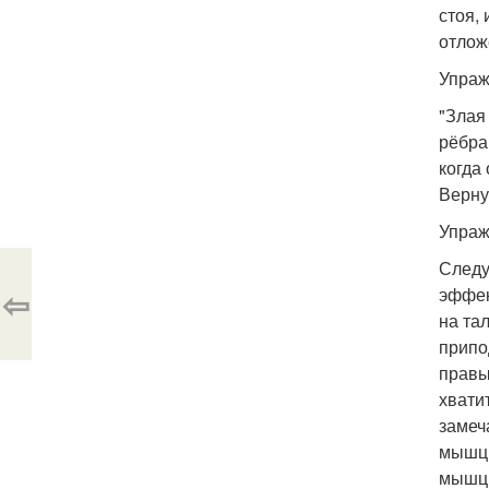
стоя,
отлож
Упраж
"Злая
рёбра,
когда
Верну
Упраж
Следу
⇦
эффек
на тал
припо
правы
хвати
замеч
мышцы
мышц 