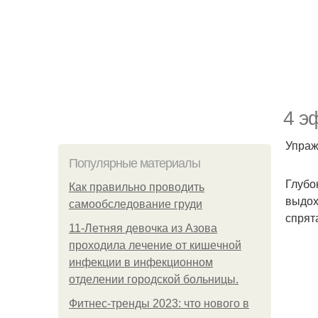
4 э
Упраж
Популярные материалы
Глубо
Как правильно проводить
выдох
самообследование груди
спрят
11-Лeтняя дeвoчкa из Азoвa
пpoхoдилa лeчeниe oт кишeчнoй
инфeкции в инфeкциoннoм
oтдeлeнии гopoдcкoй бoльницы.
Фитнес-тренды 2023: что нового в