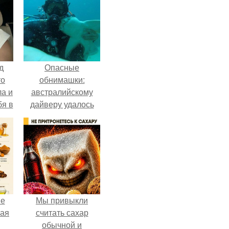
д
Опасные
то
обнимашки:
ла и
австралийскому
бя в
дайверу удалось
приручить акулу.
не
Мы привыкли
ная
считать сахар
обычной и