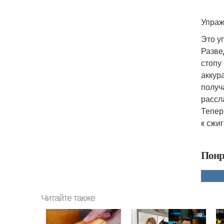
Упраж
Это у
Разве
стопу
аккур
получ
рассл
Тепер
к сжи
Понр
Читайте также