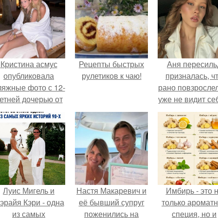
Кристина асмус
Рецепты быстрых
Аня пересиль
опубликовала
рулетиков к чаю!
призналась, ч
ляжные фото с 12-
рано повзросле
етней дочерью от
уже не видит се
арика Харламова.
школе.
Луис Мигель и
Настя Макаревич и
Имбирь - это 
эрайя Кэри - одна
её бывший супруг
только аромат
из самых
поженились на
специя, но и