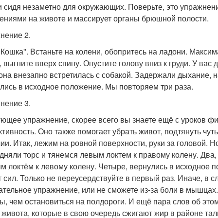
 и сидя незаметно для окружающих. Поверьте, это упражне
ениями на животе и массирует органы брюшной полости.
нение 2.
 Кошка". Встаньте на колени, обопритесь на ладони. Макси
 выгните вверх спину. Опустите голову вниз к груди. У вас 
 она внезапно встретилась с собакой. Задержали дыхание, 
лись в исходное положение. Мы повторяем три раза.
нение 3.
ющее упражнение, скорее всего вы знаете ещё с уроков физ
тивность. Оно также помогает убрать живот, подтянуть чу
ии. Итак, лежим на ровной поверхности, руки за головой. Но
дняли торс и тянемся левым локтем к правому колену. Два,
м локтём к левому колену. Четыре, вернулись в исходное п
т сил. Только не переусердствуйте в первый раз. Иначе, в 
ательное упражнение, или не сможете из-за боли в мышцах.
, чем остановиться на полдороги. И ещё пара слов об это
живота, которые в свою очередь сжигают жир в районе тали