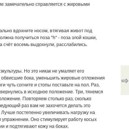
ние замечательно справляется с жировыми
мально вдохните носом, втягивая живот под
должна получиться поза "h" - поза злой кошки,
на счёт восемь выдохнули, расслабились.
культуры. Но это никак не умаляет его
⇨
ть обвисшие бока, уменьшить жировые отложения
ги чуть согните и стопы поставьте на пол. Раз,
 вернулись в исходное положение. Три, тянемся
оложение. Повторяем столько раз, сколько
следующий раз вам не захочется делать это
 Лучше постепенно увеличивать нагрузку на
м упражнении. Оно стимулирует работу косых
и и подтягивают кожу на боках.