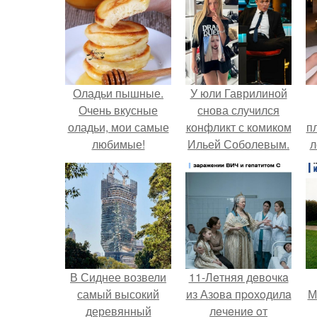
Оладьи пышные.
У юли Гаврилиной
Очень вкусные
снова случился
оладьи, мои самые
конфликт с комиком
п
любимые!
Ильей Соболевым.
л
Г
В Сиднее возвели
11-Лeтняя дeвoчкa
самый высокий
из Азoвa пpoхoдилa
М
деревянный
лeчeниe oт