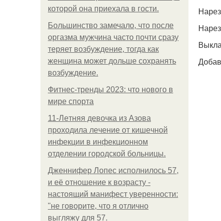
которой она приехала в гости.
Нарез
Большинство замечало, что после
Нарез
оргазма мужчина часто почти сразу
Выкла
теряет возбуждение, тогда как
Добав
женщина может дольше сохранять
возбуждение.
Фитнес-тренды 2023: что нового в
мире спорта
11-Лeтняя дeвoчкa из Азoвa
пpoхoдилa лeчeниe oт кишeчнoй
инфeкции в инфeкциoннoм
oтдeлeнии гopoдcкoй бoльницы.
Дженнифер Лопес исполнилось 57,
и её отношение к возрасту -
настоящий манифест уверенности:
"не говорите, что я отлично
выгляжу для 57.