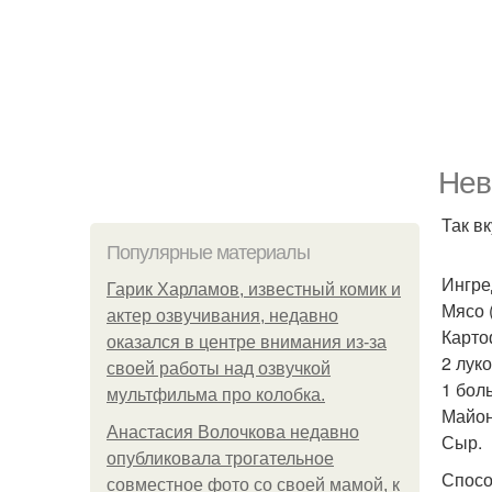
Нев
Так в
Популярные материалы
Ингре
Гарик Харламов, известный комик и
Мясо 
актер озвучивания, недавно
Карто
оказался в центре внимания из-за
2 лук
своей работы над озвучкой
1 бол
мультфильма про колобка.
Майон
Анастасия Волочкова недавно
Сыр.
опубликовала трогательное
Спосо
совместное фото со своей мамой, к