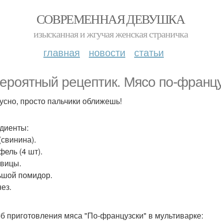
СОВРЕМЕННАЯ ДЕВУШКА
изысканная и жгучая женская страничка
главная
новости
статьи
ероятный рецептик. Мясо по-францу
кусно, просто пальчики оближешь!
диенты:
(свинина).
фель (4 шт).
овицы.
ьшой помидор.
ез.
б приготовления мяса "По-французски" в мультиварке: