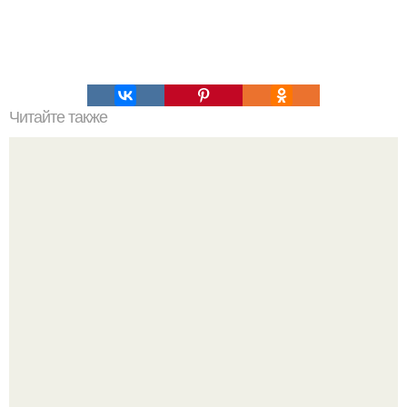
Читайте также
Супер - влажный шоколадный пирог (без яиц.