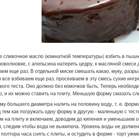
е сливочное масло (комнатной температуры) взбить в пышн
роволновке, с апельсина натереть цедру, к масляной смеси
аем еще раз. В отдельной миске смешать какао, муку, разр
и все взбиваем еще раз, просеиваем в эту смесь сухие инг
дкого теста. Оно должно без комочков быть. Теперь необхо
ю, и их можно ставить на плиту. Меньшую форму смазать сл
му большего диаметра налить на половину воду, т. е. форма
 тем как погружать одну форму в другую - маленькую с тест
м на плиту и включаем, доводим до кипения и уменьшаем ог
, следим чтобы вода не выкипела. Уровень воды не должен 
полтора часа снять с плиты, и остудить в форме - торт ужмет