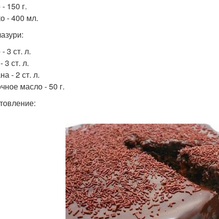
- 150 г.
о - 400 мл.
лазури:
- 3 ст. л.
 3 ст. л.
а - 2 ст. л.
чное масло - 50 г.
товление: