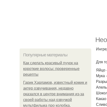
Нео
Ингре
Популярные материалы
Для т
Как сделать красивый пучок на
короткие волосы: проверенные
Яйцо -
рецепты
Мука -
Разрых
Гарик Харламов, известный комик и
Апельс
актер озвучивания, недавно
Шокола
оказался в центре внимания из-за
Какао 
своей работы над озвучкой
Сливо
мультфильма про колобка.