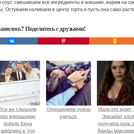
 соус: смешиваем все ингредиенты в ковшике, варим на ср
ы. Остужаем наливаем в центр торта и пусть она сама расте
авилось? Поделитесь с друзьями!
Все же слышали
Отношениям нужно
Мало кто знает, 
про вчерашнюю
учиться.
Элизабет олс
победу Бена
получила роль 
аффлека в "кто
Ванды максим