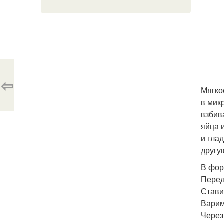
⇦
Мягко
в мик
взбив
яйца 
и гла
другу
В фор
Перед
Стави
Варим
Через 