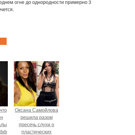
еднем огне до однородности примерно 3
чется.
что
Оксана Самойлова
ен
решила разом
алы
пресечь слухи о
офф
пластических