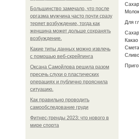
Сахар 
Большинство замечало, что после
Молок
оргазма мужчина часто почти сразу
Для г
теряет возбуждение, тогда как
женщина может дольше сохранять
Сахар 
возбуждение.
Какао -
Сметан
Какие типы данных можно извлечь
Сливо
с помощью веб-скрейпинга
Приго
Оксана Самойлова решила разом
пресечь слухи о пластических
операциях и публично прояснила
ситуацию.
Как правильно проводить
самообследование груди
Фитнес-тренды 2023: что нового в
мире спорта