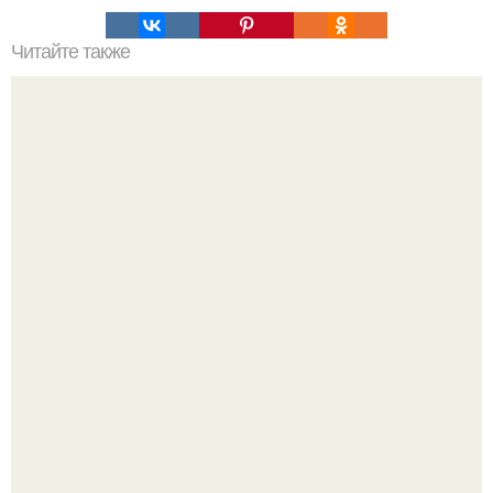
Читайте также
Как сбросить 3 кг в неделю, не прибегая к диетам.
Оксана Самойлова решила разом пресечь слухи о