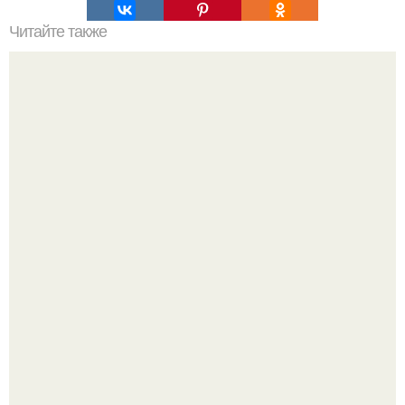
Читайте также
16 правил стильной девушки!
Слышали, что есть перед сном - это зло?