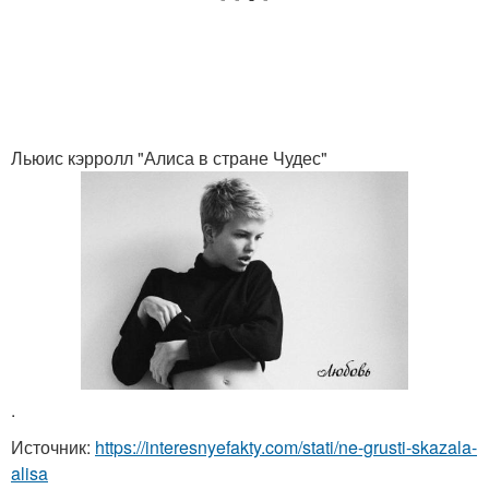
Льюис кэрролл "Алиса в стране Чудес"
.
Источник:
https://interesnyefakty.com/stati/ne-grusti-skazala-
alisa