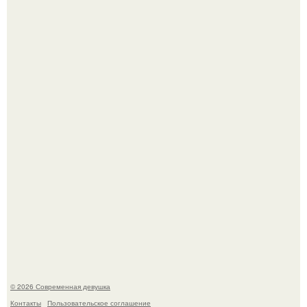
Имбирь - это не только ароматная специя, но и отличный
ингредиент для полезных напитков и блюд.
Мы привыкли считать сахар обычной и безобидной
частью ежедневного рациона.
© 2026 Современная девушка
Контакты
Пользовательское соглашение