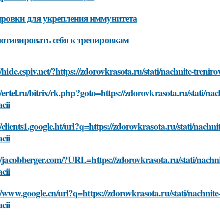
ровки для укрепления иммунитета
отивировать себя к тренировкам
//hide.espiv.net/?https://zdorovkrasota.ru/stati/nachnite-tren
//ertel.ru/bitrix/rk.php?goto=https://zdorovkrasota.ru/stati/n
cii
//clients1.google.ht/url?q=https://zdorovkrasota.ru/stati/nach
cii
//jacobberger.com/?URL=https://zdorovkrasota.ru/stati/nachn
cii
//www.google.cn/url?q=https://zdorovkrasota.ru/stati/nachnit
cii