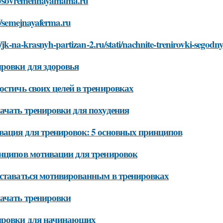
://sovremennayamama.ru
//semejnayaferma.ru
//jk-na-krasnyh-partizan-2.ru/stati/nachnite-trenirovki-segod
ровки для здоровья
остичь своих целей в тренировках
ачать тренировки для похудения
ация для тренировок: 5 основных принципов
нципов мотивации для тренировок
ставаться мотивированным в тренировках
ачать тренировки
ировки для начинающих