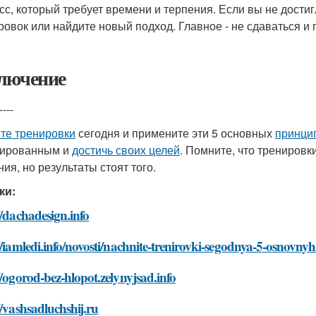
сс, который требует времени и терпения. Если вы не достиг
ровок или найдите новый подход. Главное - не сдаваться и
лючение
----
те тренировки
сегодня и примените эти 5 основных
принци
вированным и
достичь своих целей
. Помните, что тренировк
ия, но результаты стоят того.
ки:
//dachadesign.info
//iamledi.info/novosti/nachnite-trenirovki-segodnya-5-osnovnyh
//ogorod-bez-hlopot.zelynyjsad.info
//vashsadluchshij.ru