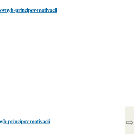
novnyh-principov-motivacii
⇨
nyh-principov-motivacii