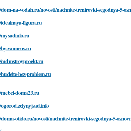
//dom-na-vodah.ru/novosti/nachnite-trenirovki-segodnya-5-os
//idealnaya-figura.ru
//mysadinfo.ru
//by-womens.ru
://mdmstroyproekt.ru
//hudeite-bez-problem.ru
://mebel-doma23.ru
//ogorod.zelynyjsad.info
//doma-otido.ru/novosti/nachnite-trenirovki-segodnya-5-osnov