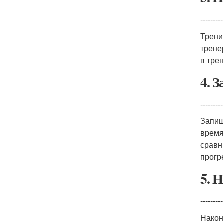
---------
Трени
трене
в тре
4. 
---------
Запиш
время
сравн
прогр
5. 
---------
Након