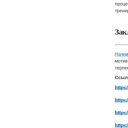
проце
трени
Зак
---------
Начни
моти
терпен
Ссыл
https:
https:
https:
https: