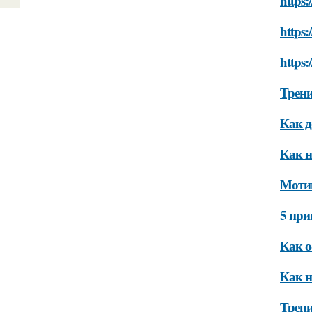
https
https:
https:
Трени
Как д
Как н
Мотив
5 при
Как о
Как н
Трен