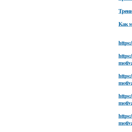
Трени
Как м
https:
https:
motiva
https:
motiva
https:
motiva
https:
motiva