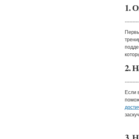
1. 
---------
Первы
трени
подде
котор
2. 
---------
Если 
помож
дости
заскуч
3. 