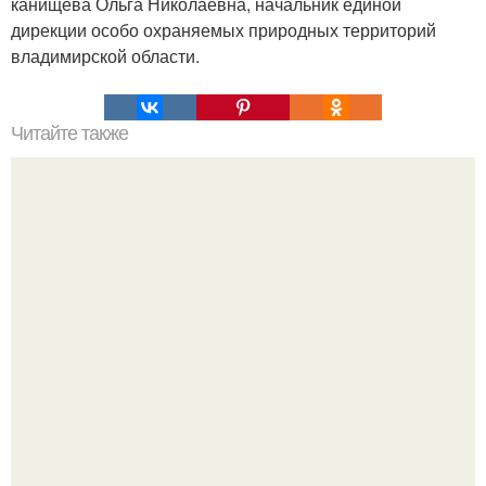
канищева Ольга Николаевна, начальник единой
дирекции особо охраняемых природных территорий
владимирской области.
Читайте также
Ночь за решёткой ради поцелуя - история Ангелины
николау и Ивана Кузнецова (Beerkus) стала мировой
сенсацией.