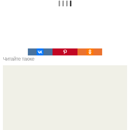
Читайте также
Советы по выбору мебели для пожилых людей: комфорт
и безопасность в первую очередь