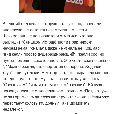
Внешний вид келли, которую и так уже подозревали в
анорексии, не остался незамеченным в сети.
Шокированные пользователи отметили, что она
выглядит "Слишком Истощённо" и практически
неузнаваема: "сначала даже не узнала её. Кошмар",
"вид келли просто душераздирающий", "келли срочно
нужна помощь психотерапевта. Это чертовски печально!
", "Можно разглядеть очертания её черепа. Ходячий
труп", - пишут люди. Некоторые также выразили мнение,
что дочь культового музыканта слишком увлеклась
"Оземпиком": "я вам отвечаю, это "оземпик". Ей нужна
помощь, пока не стало слишком поздно. А "Поздно" уже
не за горами", "мда, "оземпик" рулит", "когда звёзды уже
перестанут колоть эту дрянь? Так и до могилы
недалеко".