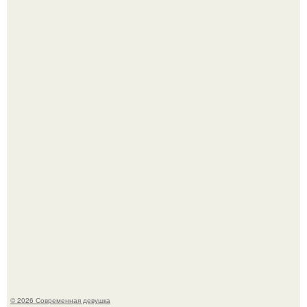
Платье, которое до сих пор вызывает споры спустя годы.
У юли Гаврилиной снова случился конфликт с комиком
Ильей Соболевым.
© 2026 Современная девушка