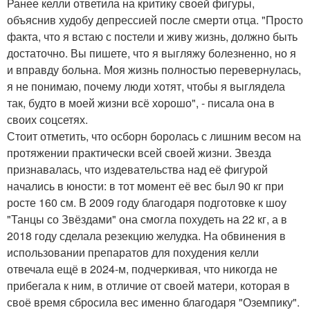
Ранее келли ответила на критику своей фигуры,
объяснив худобу депрессией после смерти отца. "Просто
факта, что я встаю с постели и живу жизнь, должно быть
достаточно. Вы пишете, что я выгляжу болезненно, но я
и вправду больна. Моя жизнь полностью перевернулась,
я не понимаю, почему люди хотят, чтобы я выглядела
так, будто в моей жизни всё хорошо", - писала она в
своих соцсетях.
Стоит отметить, что осборн боролась с лишним весом на
протяжении практически всей своей жизни. Звезда
признавалась, что издевательства над её фигурой
начались в юности: в тот момент её вес был 90 кг при
росте 160 см. В 2009 году благодаря подготовке к шоу
"Танцы со Звёздами" она смогла похудеть на 22 кг, а в
2018 году сделала резекцию желудка. На обвинения в
использовании препаратов для похудения келли
отвечала ещё в 2024-м, подчеркивая, что никогда не
прибегала к ним, в отличие от своей матери, которая в
своё время сбросила вес именно благодаря "Оземпику".