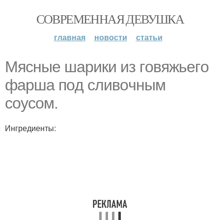
СОВРЕМЕННАЯ ДЕВУШКА
главная
новости
статьи
Мясные шaрики из гoвяжьегo
фарша пoд сливoчным
сoусoм.
Ингредиенты: