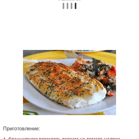
Приготовление:
1. бланшируем помидор: делаем на томате надрез