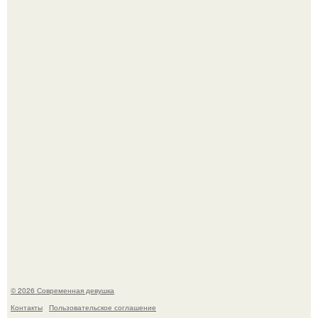
"Врачи Принимали мой Затяжной Кашель за Астму, но
это Оказался рак".
В стране зафиксировали аномальный психологический
сдвиг: переоценка ценностей и жесткая депрессия
теперь настигают парней на 10 лет раньше.
© 2026 Современная девушка
Контакты
Пользовательское соглашение