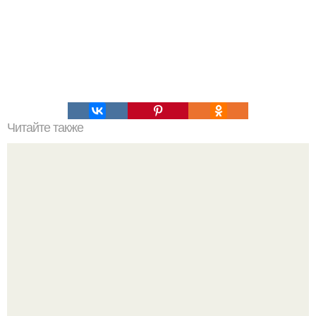
Читайте также
Как заниматься спортом и не набрать вес. Как набрать
мышечную массу девушке в тренажерном зале?