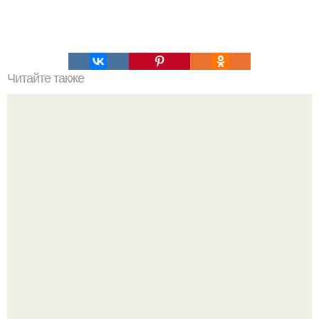
Читайте также
Как ухаживать за ногтями и как их укрепить?