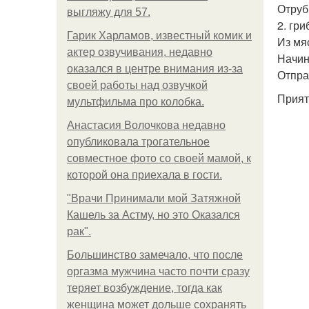
Отруб
выгляжу для 57.
2. гр
Гарик Харламов, известный комик и
Из мя
актер озвучивания, недавно
Начин
оказался в центре внимания из-за
Отпра
своей работы над озвучкой
Прият
мультфильма про колобка.
Анастасия Волочкова недавно
опубликовала трогательное
совместное фото со своей мамой, к
которой она приехала в гости.
"Врачи Принимали мой Затяжной
Кашель за Астму, но это Оказался
рак".
Большинство замечало, что после
оргазма мужчина часто почти сразу
теряет возбуждение, тогда как
женщина может дольше сохранять