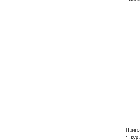
Приго
1. ку