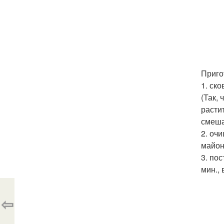
Приго
1. ск
(Так,
расти
смеша
2. оч
майон
3. пос
мин., 
⇦