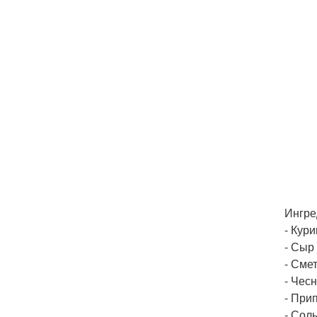
Ингре
- Кури
- Сыр 
- Смет
- Чесн
- При
- Сол