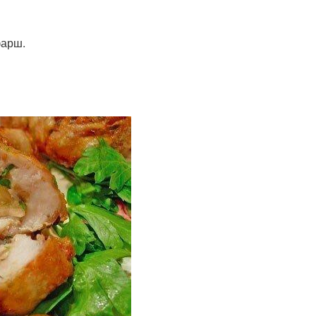
фарш.