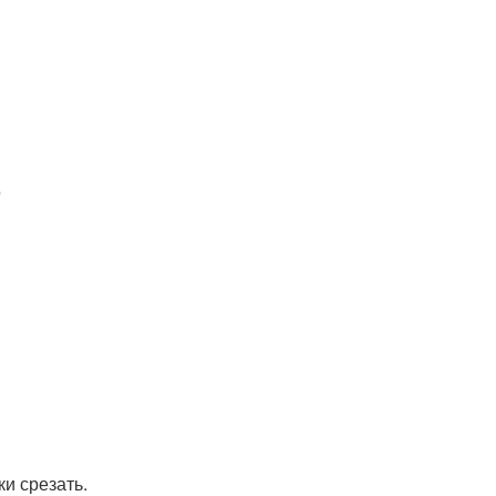
.
ки срезать.