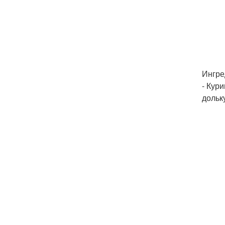
Ингре
- Кури
дольк