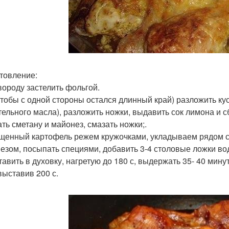
товление:
овороду застелить фольгой.
 чтобы с одной стороны остался длинный край) разложить ку
тельного масла), разложить ножки, выдавить сок лимона и с
ть сметану и майонез, смазать ножки;.
ищенный картофель режем кружочками, укладываем рядом с 
езом, посыпать специями, добавить 3-4 столовые ложки вод
тавить в духовку, нагретую до 180 с, выдержать 35- 40 мину
выставив 200 с.