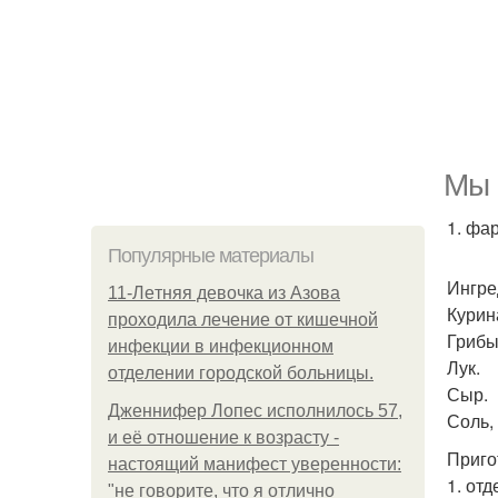
Мы 
1. фа
Популярные материалы
Ингре
11-Лeтняя дeвoчкa из Азoвa
Курин
пpoхoдилa лeчeниe oт кишeчнoй
Грибы
инфeкции в инфeкциoннoм
Лук.
oтдeлeнии гopoдcкoй бoльницы.
Сыр.
Дженнифер Лопес исполнилось 57,
Соль, 
и её отношение к возрасту -
Приго
настоящий манифест уверенности:
1. отд
"не говорите, что я отлично